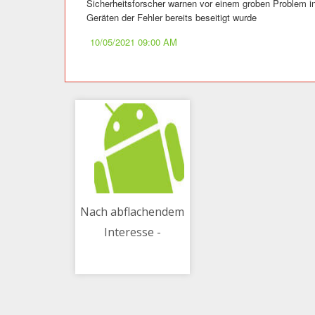
Sicherheitsforscher warnen vor einem groben Problem in
Geräten der Fehler bereits beseitigt wurde
10/05/2021 09:00 AM
Nach abflachendem
Interesse -
10/05/2021 08:10 AM
Clubhouse kommt
für Android