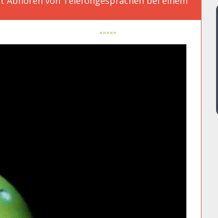
ht Abhören von Telefongesprächen bei einem
»»»»»