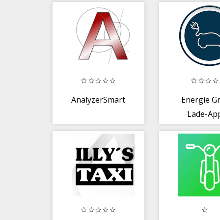
Scooter
AnalyzerSmart
Energie G
Lade-Ap