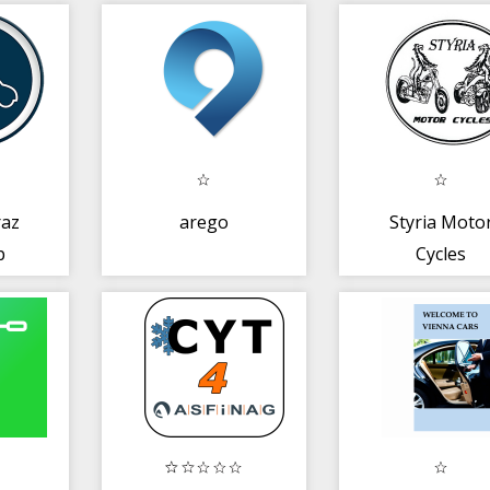
raz
arego
Styria Moto
p
Cycles