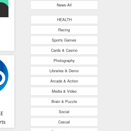
News-All
HEALTH
Racing
Sports Games
s
Cards & Casino
Photography
Libraries & Demo
Arcade & Action
Media & Video
Brain & Puzzle
Social
KE
rts
Casual
re