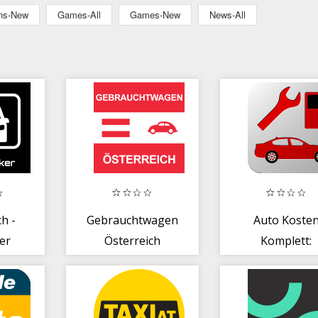
ons-New
Games-All
Games-New
News-All
h -
Gebrauchtwagen
Auto Koste
er
Österreich
Komplett:
Verbrauchs
+Kostenkontro