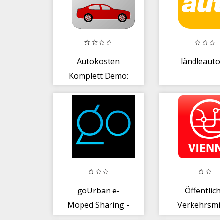
Autokosten
ländleauto
Komplett Demo:
Verbrauch +
Kosten
goUrban e-
Öffentlic
Moped Sharing -
Verkehrsmi
Dein eigener e-
Wien 202