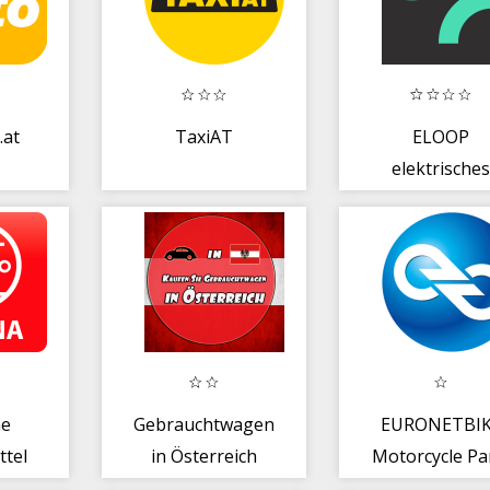
.at
TaxiAT
ELOOP
elektrische
Carsharing
he
Gebrauchtwagen
EURONETBI
ttel
in Österreich
Motorcycle Pa
0
+ Apparel Sto