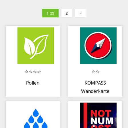
1 (2)
2
»
Pollen
KOMPASS
Wanderkarte